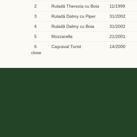
2
Ruladă Therezia cu Boia
11/1999
3
Ruladă Dalmy cu Piper
31/2002
4
Ruladă Dalmy cu Boia
31/2002
5
Mozzarella
21/2001
6
Caşcaval Turist
14/2000
close
7
Caşcaval Rucăr
42/2005
8
Caşcaval Dalia
3/1999
9
Caşcaval Afumat Therezia
10/1999
10
Caşcaval Afumat Pănet
16/2001
11
Caşcaval Pănet
20/2001
12
Caşcaval Împletit Therezia
12/1999
13
Brânză Topită
32/2004
14
Brânză Topită Afumată
34/2004