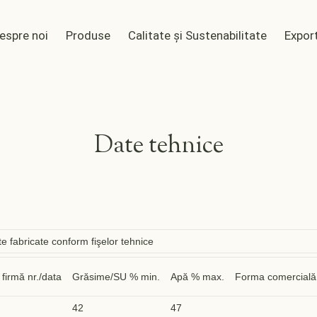
espre noi
Produse
Calitate și Sustenabilitate
Export
Date tehnice
ate fabricate conform fişelor tehnice
firmă nr./data
Grăsime/SU % min.
Apă % max.
Forma comercială
42
47