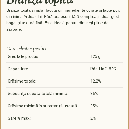
Brânză topită
Brânză topită simplă, făcută din ingrediente curate și lapte pur,
din inima Ardealului. Fără adaosuri, fără complicații, doar gust
bogat și textură fină. Este ideală pentru dimineți pline de
savoare.
Date tehnice produs
Greutate produs:
125 g
Depozitare:
Răcit la 2-8 °C
Grăsime totală:
12,2%
Subsanţă uscată totală minimă:
35%
Grăsime minimă în substanţă uscată:
35%
Sare % max.:
2%