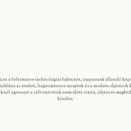
csa a folyamatos technológiai fejlesztés, csapatunk állandó képz
alálása az eredeti, hagyományos receptek és a modern eljárások
nél ugyanazt a célt tartottuk szem előtt: tiszta, ízletes és megbí
kínálni.