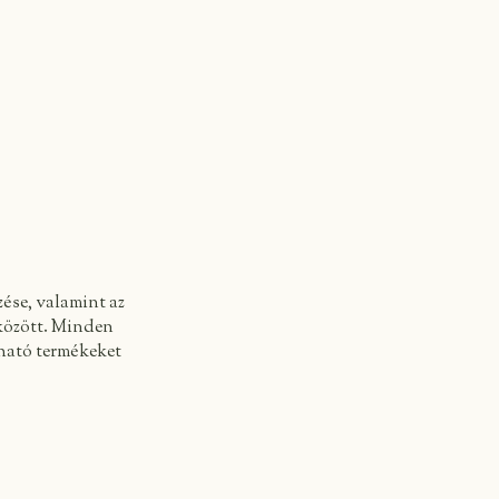
ése, valamint az
 között. Minden
zható termékeket