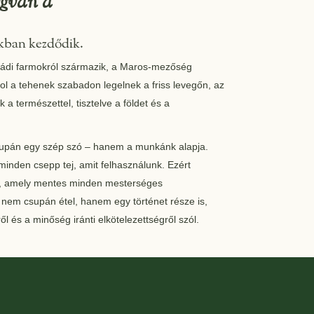
gvan a
kban kezdődik.
családi farmokról származik, a Maros-mezőség
hol a tehenek szabadon legelnek a friss levegőn, az
 természettel, tisztelve a földet és a
pán egy szép szó – hanem a munkánk alapja.
inden csepp tej, amit felhasználunk. Ezért
ízt, amely mentes minden mesterséges
 nem csupán étel, hanem egy történet része is,
ről és a minőség iránti elkötelezettségről szól.