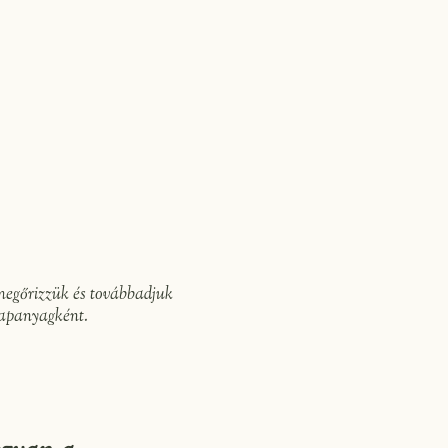
 megőrizzük és továbbadjuk
alapanyagként.