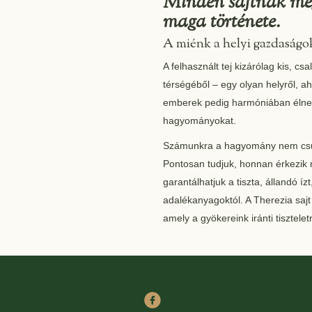
Minden sajtnak me
maga története.
A miénk a helyi gazdaságo
A felhasznált tej kizárólag kis, 
térségéből – egy olyan helyről, a
emberek pedig harmóniában élnek a
hagyományokat.
Számunkra a hagyomány nem csu
Pontosan tudjuk, honnan érkezik m
garantálhatjuk a tiszta, állandó 
adalékanyagoktól. A Therezia sajt
amely a gyökereink iránti tisztelet