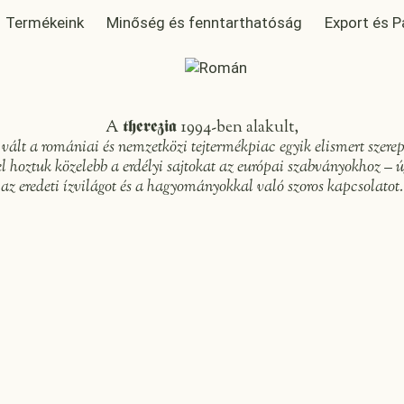
Termékeink
Minőség és fenntarthatóság
Export és P
A
therezia
1994-ben alakult,
vált a romániai és nemzetközi tejtermékpiac egyik elismert szerepl
el hoztuk közelebb a
erdélyi
sajtokat az európai szabványokhoz – ú
az eredeti ízvilágot és a hagyományokkal való szoros kapcsolatot.