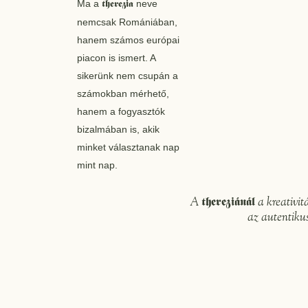
Ma a
therezia
neve
nemcsak Romániában,
hanem számos európai
piacon is ismert. A
sikerünk nem csupán a
számokban mérhető,
hanem a fogyasztók
bizalmában is, akik
minket választanak nap
mint nap.
A
thereziánál
a kreativi
az autentikus