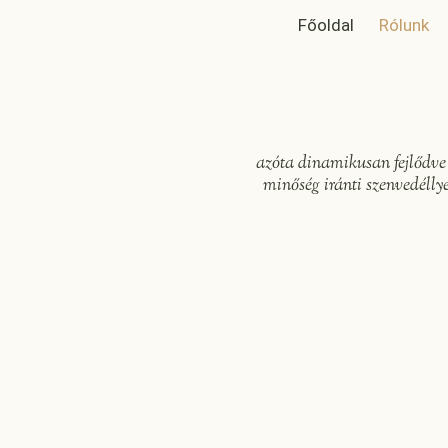
Főoldal
Rólunk
azóta dinamikusan fejlődve 
minőség iránti szenvedélly