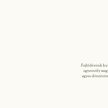
Fejlődésünk kul
egyensúly megt
egyes döntésünk