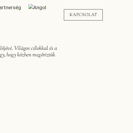
artnerség
KAPCSOLAT
őjévé. Világos célokkal és a
gy, hogy közben megőriztük