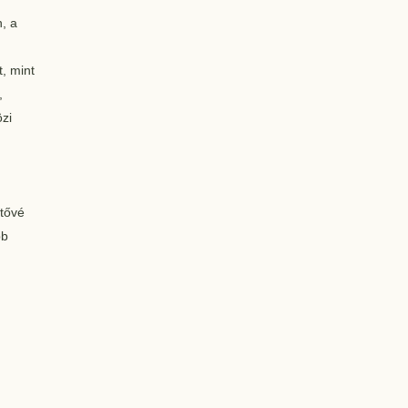
, a
t, mint
,
özi
etővé
bb