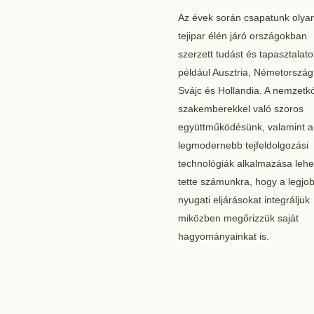
Az évek során csapatunk olyan
tejipar élén járó országokban
szerzett tudást és tapasztalato
például Ausztria, Németország
Svájc és Hollandia. A nemzetk
szakemberekkel való szoros
együttműködésünk, valamint a
legmodernebb tejfeldolgozási
technológiák alkalmazása leh
tette számunkra, hogy a legjo
nyugati eljárásokat integráljuk
miközben megőrizzük saját
hagyományainkat is.