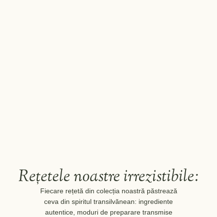
Despre produs
Despre produs
Branza de Vaci
Mascarpone
Despre produs
Despre produs
Rețetele noastre irrezistibile:
Fiecare rețetă din colecția noastră păstrează
ceva din spiritul transilvănean: ingrediente
autentice, moduri de preparare transmise