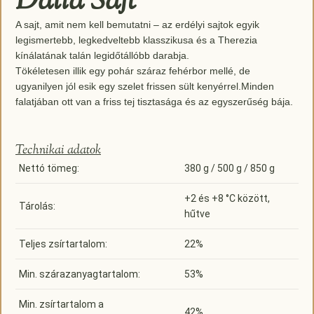
Dalia Sajt
A sajt, amit nem kell bemutatni – az erdélyi sajtok egyik
legismertebb, legkedveltebb klasszikusa és a Therezia
kínálatának talán legidőtállóbb darabja.
Tökéletesen illik egy pohár száraz fehérbor mellé, de
ugyanilyen jól esik egy szelet frissen sült kenyérrel.Minden
falatjában ott van a friss tej tisztasága és az egyszerűség bája.
Technikai adatok
Nettó tömeg:
380 g / 500 g / 850 g
+2 és +8 °C között,
Tárolás:
hűtve
Teljes zsírtartalom:
22%
Min. szárazanyagtartalom:
53%
Min. zsírtartalom a
42%