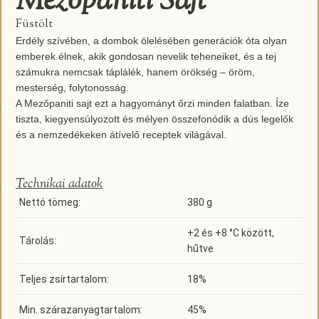
Mezőpaniti Sajt
Füstölt
Erdély szívében, a dombok ölelésében generációk óta olyan
emberek élnek, akik gondosan nevelik teheneiket, és a tej
számukra nemcsak táplálék, hanem örökség – öröm,
mesterség, folytonosság.
A Mezőpaniti sajt ezt a hagyományt őrzi minden falatban. Íze
tiszta, kiegyensúlyozott és mélyen összefonódik a dús legelők
és a nemzedékeken átívelő receptek világával.
Technikai adatok
Nettó tömeg:
380 g
+2 és +8 °C között,
Tárolás:
hűtve
Teljes zsírtartalom:
18%
Min. szárazanyagtartalom:
45%