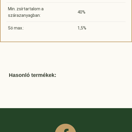
Min. zsírtartalom a
40%
szárazanyagban:
Só max.:
1,5%
Hasonló termékek: